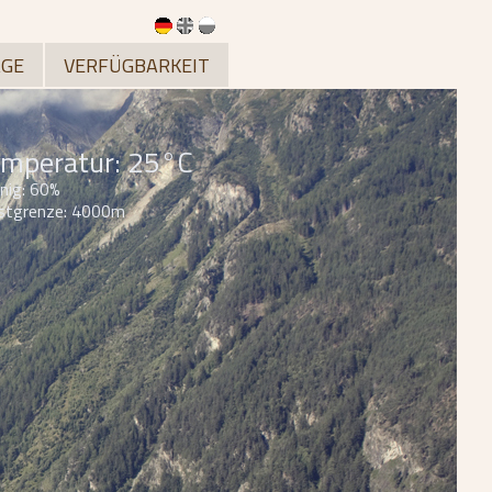
GE
VERFÜGBARKEIT
mperatur: 25°C
nig: 60%
stgrenze: 4000m