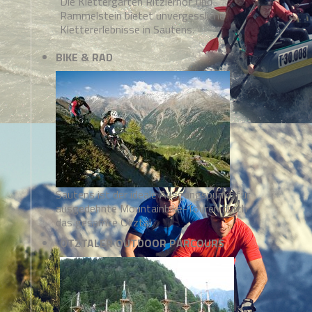
Die Klettergärten Ritzlerhof und
Rammelstein bietet unvergessliche
Klettererlebnisse in Sautens.
BIKE & RAD
Sautens ist der ideale Ausgangspunkt für
ausgedehnte Mountainbike-Touren durch
das gesamte Ötztal.
ÖTZTALER OUTDOOR PARCOURS