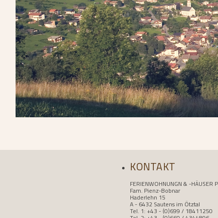
KONTAKT
FERIENWOHNUNGN & -HÄUSER P
Fam. Pienz-Bobnar
Haderlehn 15
A - 6432 Sautens im Ötztal
Tel. 1: +43 - (0)699 / 18411250
Tel. 2: +43 - (0)660 / 4344896