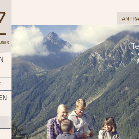
ANFRA
Te
Son
N
Fro
F
EN