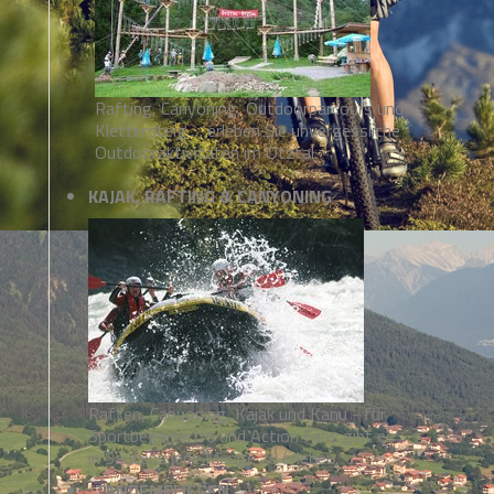
Rafting, Canyoning, Outdoorparcours und
Klettersteig … erleben Sie unvergessliche
Outdooraktivitäten im Ötztal.
KAJAK, RAFTING & CANYONING
Raften, Canyoning, Kajak und Kanu - für
Sportbegeisertre und Action Fans gibt es
in Sautens jede Menge zu erleben.
TANDEMFLIEGEN