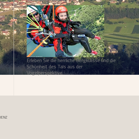
Erleben Sie die herrliche Bergkulisse und die
Schönheit des Tals aus der
Vogelperspektive.
IENZ