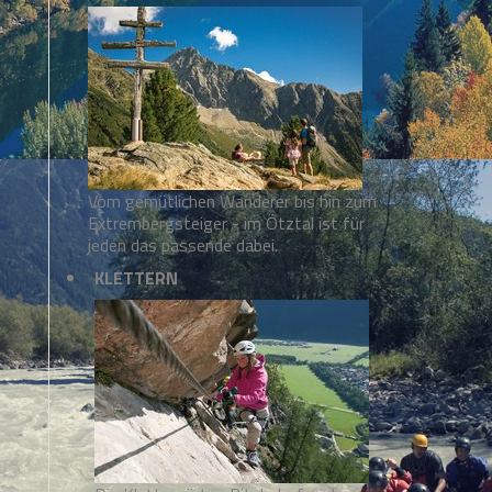
Vom gemütlichen Wanderer bis hin zum
Extrembergsteiger - im Ötztal ist für
jeden das passende dabei.
KLETTERN