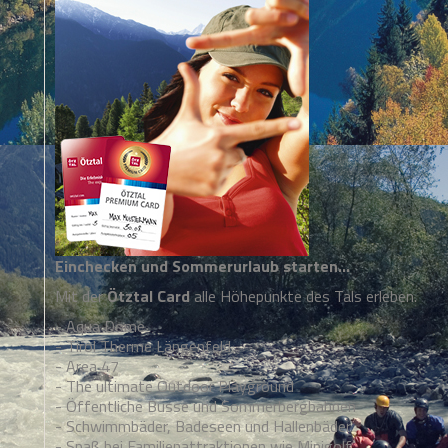
Einchecken und Sommerurlaub starten...
Mit der
Ötztal Card
alle Höhepunkte des Tals erleben.
- Aqua Dome
- Tirol Therme Längenfeld
- Area 47
- The ultimate Outdoor Playground
- Öffentliche Busse und Sommerbergbahnen
- Schwimmbäder, Badeseen und Hallenbäder
- Spaß bei Familienattraktionen wie Minigolf