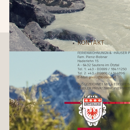
KONTAKT
FERIENWOHNUNGN & -HÄUSER P
Fam. Pienz-Bobnar
Haderlehn 15
A - 6432 Sautens im Ötztal
Tel. 1: +43 - (0)699 / 18411250
Tel. 2: +43 - (0)660 / 4344896
E-Mail:
pienz@bobnar.at
AUSGEZEICHNET MIT 4 EDELWEI
TIROLER PRIVATZIMMERVERMIE