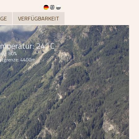
GE
VERFÜGBARKEIT
mperatur: 24°C
nig: 80%
stgrenze: 4400m