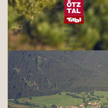
HOME
IMPRESSUM
SITEMAP
FACEBOOK
GRAFIKLABOR.AT
LOGIN