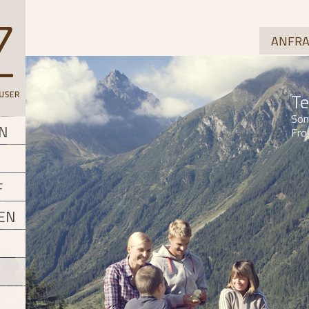
ANFRA
Te
Son
N
Fro
F
EN