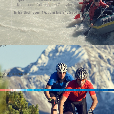
- Kunst und Kultur in den Ötztaler Museen
Erhältlich vom 14. Juni bis 21. September
IENZ
SS VOM VERBAND DER
TER