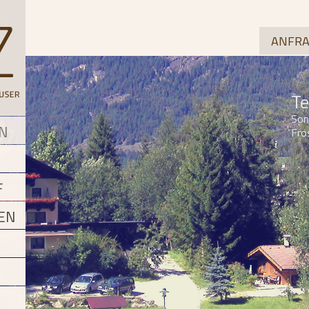
ANFRA
Te
Son
N
Fro
F
EN