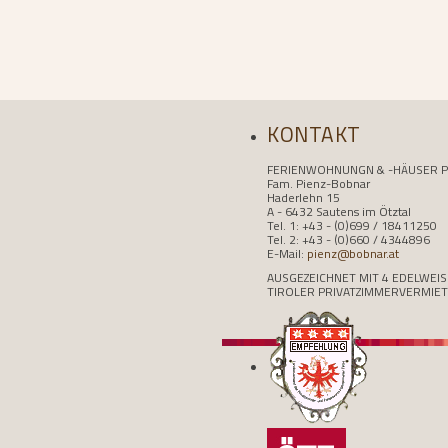
KONTAKT
FERIENWOHNUNGN & -HÄUSER P
Fam. Pienz-Bobnar
Haderlehn 15
A - 6432 Sautens im Ötztal
Tel. 1: +43 - (0)699 / 18411250
Tel. 2: +43 - (0)660 / 4344896
E-Mail:
pienz@bobnar.at
AUSGEZEICHNET MIT 4 EDELWEI
TIROLER PRIVATZIMMERVERMIE