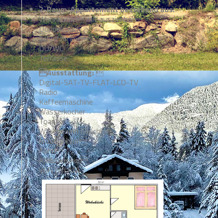
2-Raum-Appartement bestehend aus:
Wohnküche mit ausziehbarer
Doppelcouch
Schlafzimmer
DU/WC
Terrasse
Ausstattung:

Digital-SAT-TV-FLAT-LCD-TV
Radio
Kaffeemaschine
Wasserkocher
Toaster
Wäsche und Geschirr
Möbeltresor
Föhn
Radiowecker
WiFi (WLAN)