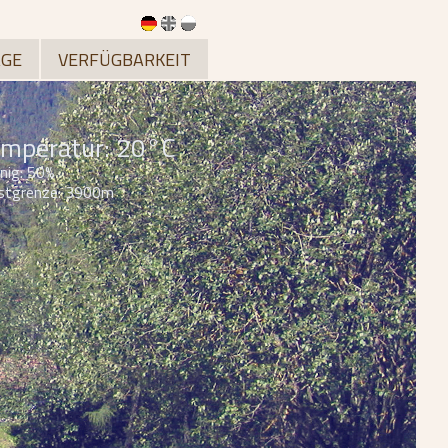
GE
VERFÜGBARKEIT
mperatur: 20°C
nig: 50%
stgrenze: 3900m