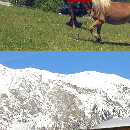
HOME
IMPRESSUM
SITEMAP
FACEBOOK
GRAFIKLABOR.AT
LOGIN