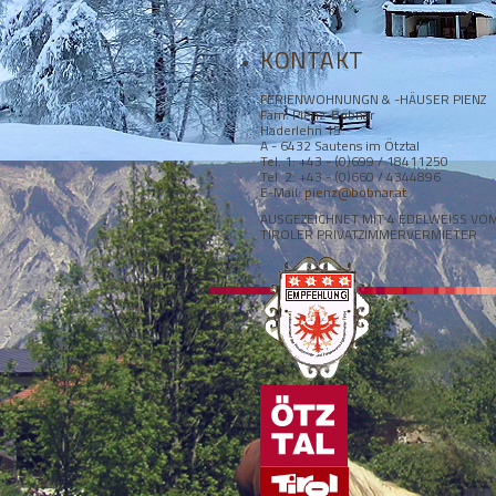
KONTAKT
FERIENWOHNUNGN & -HÄUSER PIENZ
Fam. Pienz-Bobnar
Haderlehn 15
A - 6432 Sautens im Ötztal
Tel. 1: +43 - (0)699 / 18411250
Tel. 2: +43 - (0)660 / 4344896
E-Mail:
pienz@bobnar.at
AUSGEZEICHNET MIT 4 EDELWEISS VO
TIROLER PRIVATZIMMERVERMIETER