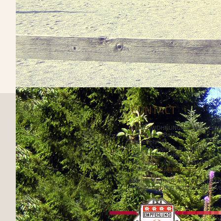
CONTACT
FERIENWOHNUNGN & -HÄUSER P
Fam. Pienz-Bobnar
Haderlehn 15
A - 6432 Sautens im Ötztal
Tel 1.: +43 - (0)699 / 18411250
Tel 2: +43 - (0)660 / 4344896
E-Mail:
pienz@bobnar.at
AUSGEZEICHNET MIT "4 EDELWE
DER TIROLER PRIVATZIMMERV