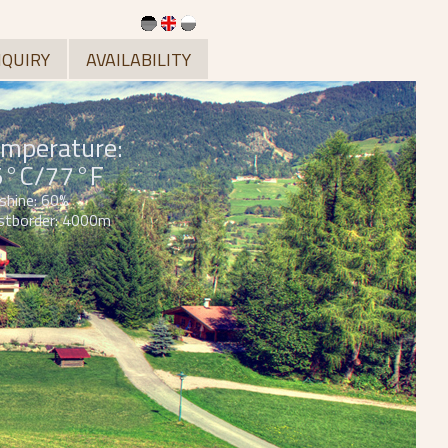
NQUIRY
AVAILABILITY
mperature:
5°C/77°F
shine: 60%
stborder: 4000m