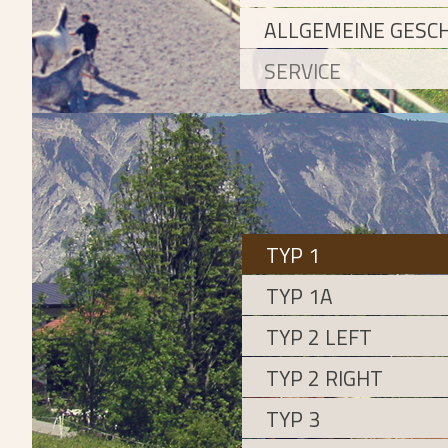
ALLGEMEINE GESC
SERVICE
TYP 1
TYP 1A
TYP 2 LEFT
TYP 2 RIGHT
TYP 3