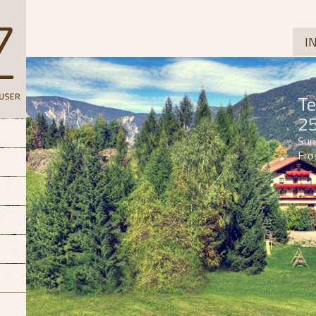
I
Te
2
Sun
Fro