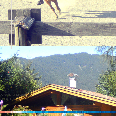
IENZ
ISS" VOM VERBAND
ERMIETER