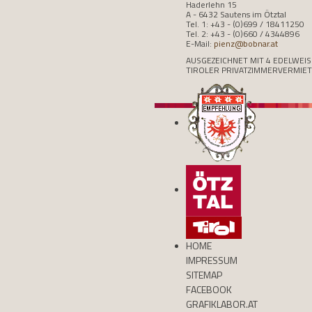
Haderlehn 15
A - 6432 Sautens im Ötztal
Tel. 1: +43 - (0)699 / 18411250
Tel. 2: +43 - (0)660 / 4344896
E-Mail:
pienz@bobnar.at
AUSGEZEICHNET MIT 4 EDELWEI
TIROLER PRIVATZIMMERVERMIE
HOME
IMPRESSUM
SITEMAP
FACEBOOK
GRAFIKLABOR.AT