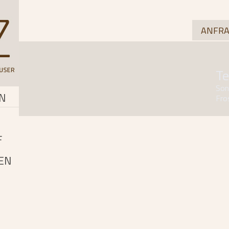
ANFRA
Te
Son
N
Fro
F
EN