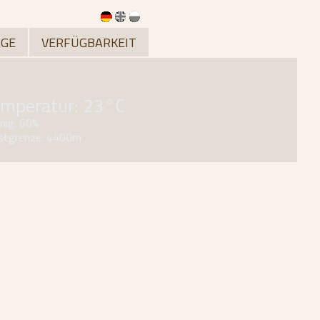
GE
VERFÜGBARKEIT
mperatur: 23°C
nig: 60%
stgrenze: 4400m