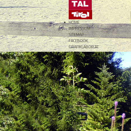
HOME
IMPRESSUM
SITEMAP
FACEBOOK
GRAFIKLABOR.AT
LOGIN