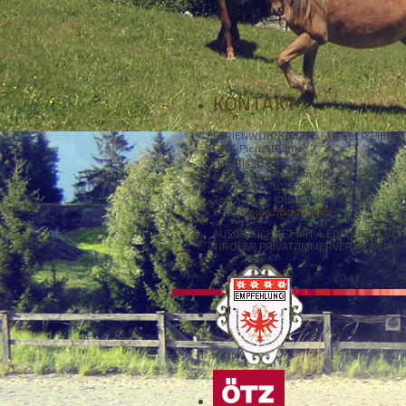
KONTAKT
FERIENWOHNUNGN & -HÄUSER PIENZ
Fam. Pienz-Bobnar
Haderlehn 15
A - 6432 Sautens im Ötztal
Tel. 1: +43 - (0)699 / 18411250
Tel. 2: +43 - (0)660 / 4344896
E-Mail:
pienz@bobnar.at
AUSGEZEICHNET MIT 4 EDELWEISS VO
TIROLER PRIVATZIMMERVERMIETER